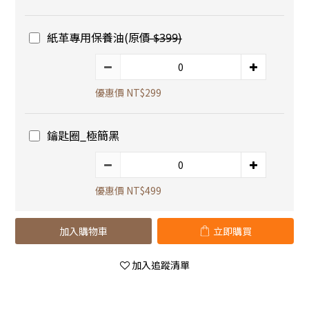
紙革專用保養油(原價 ̶$̶3̶9̶9̶)
優惠價 NT$299
鑰匙圈_極簡黑
優惠價 NT$499
加入購物車
立即購買
加入追蹤清單