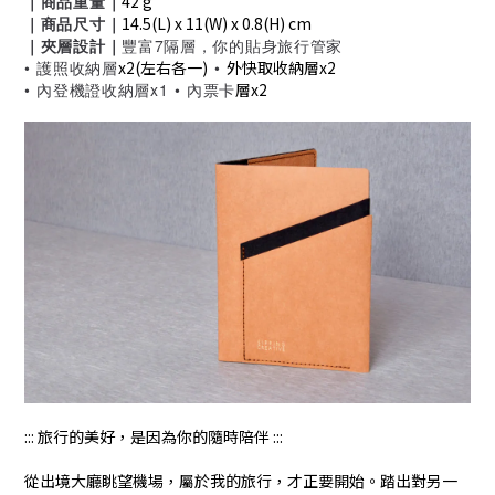
｜商品重量｜
42 g
｜商品尺寸｜
14.5(L) x 11(W) x 0.8(H) cm
｜夾層設計｜
豐富7隔層，你的貼身旅行管家
• 護照收納層
x2(左右各一)
•
外快取收納層x2
• 內登機證收納層x1
•
內票卡
層x2
::: 旅行的美好，是因為你的隨時陪伴 :::
從出境大廳眺望機場，屬於我的旅行，才正要開始。踏出對另一