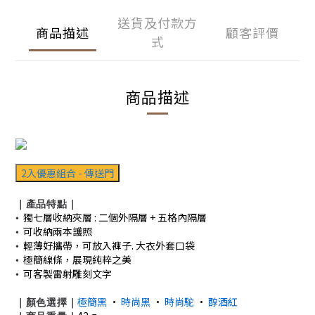
送貨及付款方
商品描述
顧客評價
式
商品描述
2入優惠組合 - 傳送門
｜產品特點｜
•
獨七層收納夾層 : 二個外隔層 + 五格內隔層
•
可收納兩本護照
•
輕薄好攜帶，可放入褲子. 大衣外套口袋
•
極簡線條，展現純粹之美
•
可客製雷射雕刻文字
｜顏色選擇｜
極簡黑
•
時尚黑
•
時尚駝
•
醇酒紅