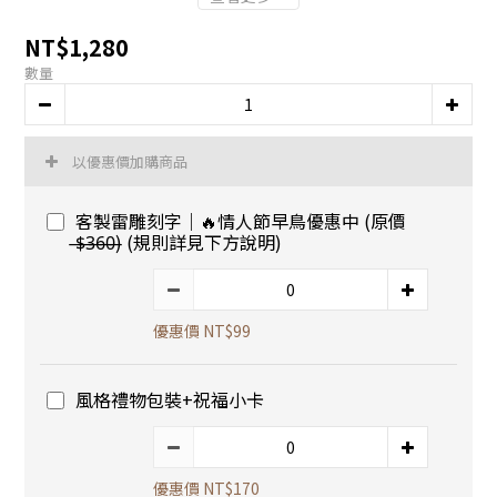
NT$1,280
數量
以優惠價加購商品
客製雷雕刻字｜🔥情人節早鳥優惠中 (原價
̶$̶3̶6̶0̶) (規則詳見下方說明)
優惠價 NT$99
風格禮物包裝+祝福小卡
優惠價 NT$170