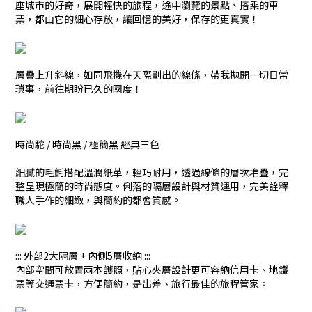
座城市的好奇，展開輕快的旅程，途中瀏覽的景點、搭乘的車
票，都由它的細心存放，讓回憶的美好，保存的更真實！
層疊上升斜線，如同飛機在天際劃出的線條，帶我拋開一切日常
瑣事，前往期盼已久的國度！
時尚駝 / 時尚黑 / 極簡黑 經典三色
細膩的毛氈搭配溫潤紙革，輕巧耐用，透過線條的層次堆疊，完
整呈現極簡的時尚態度。俐落的隔層設計與材質運用，完美詮釋
職人手作的細緻，與簡約的都會質感。
::: 外部2大隔層 + 內側5層收納 :::
內部空間可放置兩本護照，貼心夾層設計更可容納信用卡、地鐵
票等交通票卡，方便簡約，是出差、旅行最佳的旅程管家。