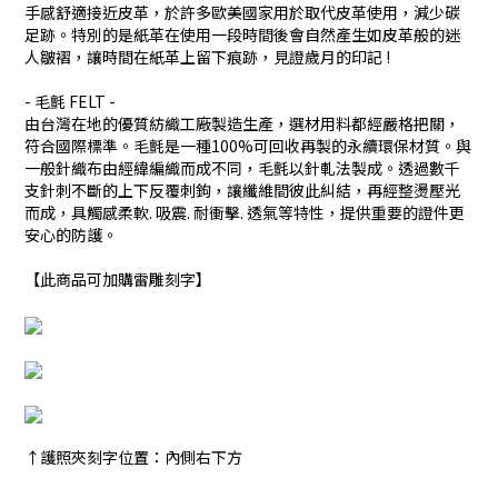
手感舒適接近皮革，於許多歐美國家用於取代皮革使用，減少碳
足跡。特別的是紙革在使用一段時間後會自然產生如皮革般的迷
人皺褶，讓時間在紙革上留下痕跡，見證歲月的印記 !
- 毛氈 FELT -
由台灣在地的優質紡織工廠製造生產，選材用料都經嚴格把關，
符合國際標準。毛氈是一種100%可回收再製的永續環保材質。與
一般針織布由經緯編織而成不同，毛氈以針軋法製成。透過數千
支針刺不斷的上下反覆刺鉤，讓纖維間彼此糾結，再經整燙壓光
而成，具觸感柔軟. 吸震. 耐衝擊. 透氣等特性，提供重要的證件更
安心的防護。
【此商品可加購雷雕刻字】
↑護照夾刻字位置：內側右下方