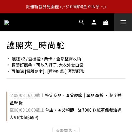
註冊新會員見面禮 👉 $100購物金立即領  👈
護照夾_時尚駝
• 護照 x2 / 登機證 / 票卡，全部整齊收納
• 輕薄好攜帶，可放入褲子. 大衣外套口袋
• 可加購 [雷雕刻字] . [禮物包裝] 客製服務
至
08/08 16:00
截止
指定商品，🎩父親節｜單品88折 • 刻字禮
盒86折
至
08/08 16:00
截止
全店，🎩父親節｜滿7000.送紙革保養油達
人組(市價$699)
查看更多