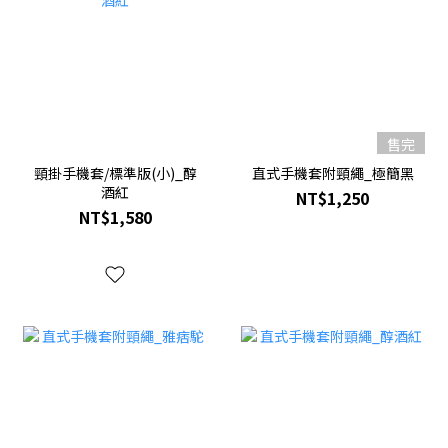
售完
頸掛手機套/標準版(小)_醇
直式手機套附頸繩_極簡黑
酒紅
NT$1,250
NT$1,580