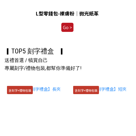
L型零錢包-裸膚粉｜微光紙革
Go >
▎TOP5 刻字禮盒
▎
送禮首選 /
犒賞自己
專屬刻字/禮物包裝,都幫你準備好了!
含刻字+禮物包裝
含刻字+禮物包裝