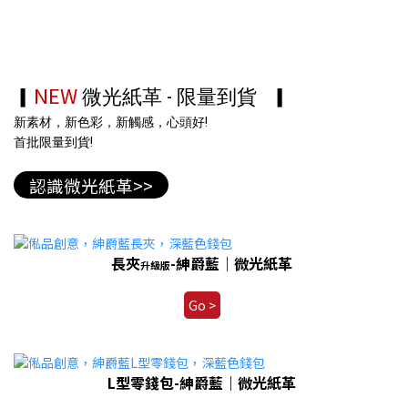
NEW
▎
微光紙革 - 限量到貨
▎
新素材，新色彩，新觸感，心頭好!
首批
限量
到貨!
長夾
-紳爵藍｜微光紙革
升級版
Go >
L型零錢包-紳爵藍｜微光紙革