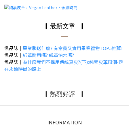
▎最新文章
▎
俬品誌｜
畢業季送什麼? 有意義又實用畢業禮物TOP5推薦!
俬品誌｜
紙革耐用嗎? 紙革怕水嗎?
俬品誌｜
為什麼我們不採用傳統真皮?(下):純素皮革風潮-走
在永續時尚的路上
▎熱烈好評
▎
INFORMATION