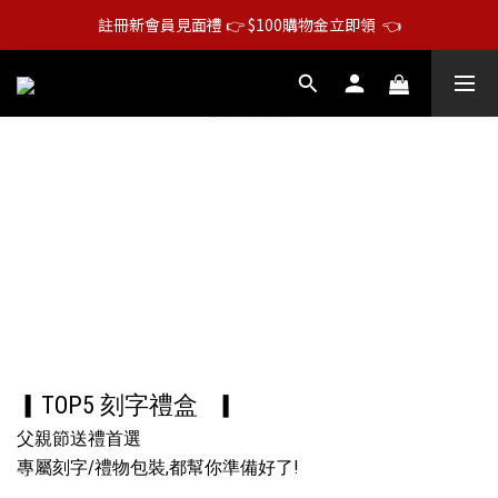
註冊新會員見面禮 👉 $100購物金立即領  👈
▎TOP5 刻字禮盒
▎
父親節送禮首選
專屬刻字/禮物包裝,都幫你準備好了!