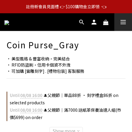
註冊新會員見面禮 👉 $100購物金立即領  👈
Coin Purse_Gray
• 美型風格 & 豐富收納，完美結合
• RFID防盜刷，信用卡個資不外洩
• 可加購 [雷雕刻字] . [禮物包裝] 客製服務
Until
08/08 16:00
🎩父親節｜單品88折 • 刻字禮盒86折 on
selected products
Until
08/08 16:00
🎩父親節｜滿7000.送紙革保養油達人組(市
價$699) on order
Show more