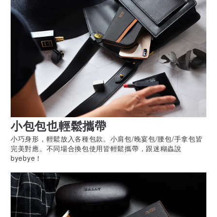
小包包也輕鬆攜帶
小巧身形，輕鬆放入各種包款。小肩包/晚宴包/腰包/手拿包皆
完美對應。不同場合換包使用皆輕鬆攜帶，跟迷糊蟲說
byebye！