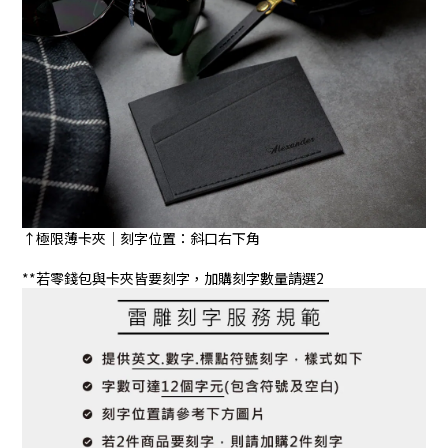
↑極限薄卡夾｜刻字位置：斜口右下角
**若零錢包與卡夾皆要刻字，加購刻字數量請選2