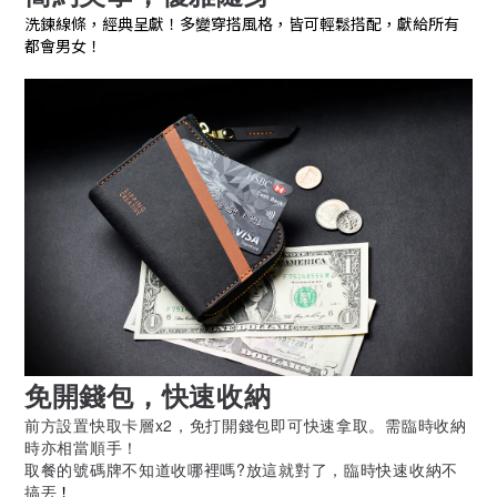
洗鍊線條，經典呈獻！多變穿搭風格，皆可輕鬆搭配，獻給所有
都會男女！
免開錢包，快速收納
前方設置快取卡層x2，免打開錢包即可快速拿取。需臨時收納
時亦相當順手！
取餐的號碼牌不知道收哪裡嗎?放這就對了，臨時快速收納不
搞丟
！