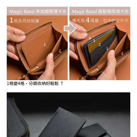
1格變4格，分類收納好輕鬆 ↑