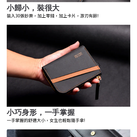
小歸小，裝很大
裝入30張鈔票，加上零錢，加上卡片，游刃有餘!
小巧身形，
一手掌握
一手掌握的舒適大小，女生也輕鬆隨手拿!