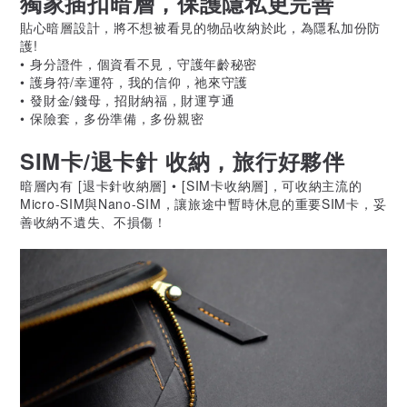
獨家插扣暗層，保護隱私更完善
貼心暗層設計，將不想被看見的物品收納於此，為隱私加份防
護!
•
身分證件，個資看不見，守護年齡秘密
•
護身符/幸運符，
我的信仰
，祂來守護
• 發財金/錢母，招財納福，財運亨通
•
保險套，多份準備，多份親密
SIM卡/退卡針 收納，旅行好夥伴
暗層內有
[退卡針收納層]
•
[
SIM卡收納層]
，可收納主流的
Micro-SIM與Nano-SIM，
讓旅途中暫時休息的重要SIM卡，妥
善收納不遺失、不損傷！