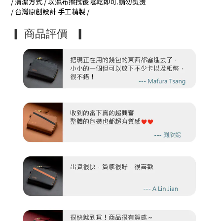
/ 清潔方式 / 以濕布擦拭後陰乾即可.請勿熨燙
/ 台灣原創設計 手工精製 /
▎ 商品評價
▎