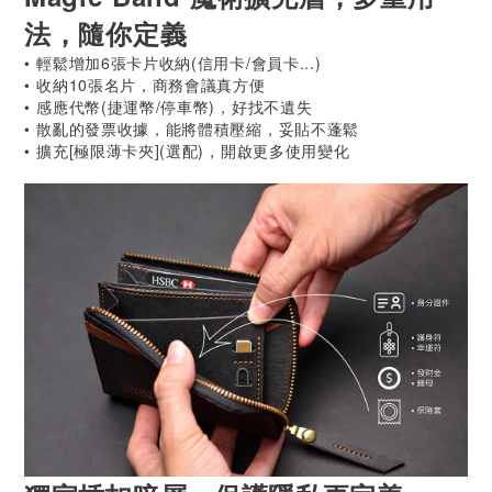
法，隨你定義
• 輕鬆增加6張卡片收納(信用卡/會員卡...)
• 收納10張名片，商務會議真方便
• 感應代幣(捷運幣/停車幣)，好找不遺失
• 散亂的發票收據，能將體積壓縮，妥貼不蓬鬆
• 擴充[極限薄卡夾](選配)，開啟更多使用變化