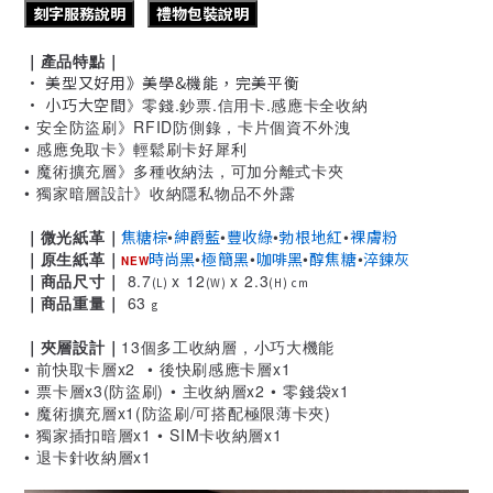
刻字服務說明
禮物包裝說明
｜產品特點｜
• 美型又好用
》美學&機能，完美平衡
• 小巧大空間
》零錢.鈔票.信用卡.感應卡全收納
• 安全
防盜刷
》RFID防側錄，卡片個資不外洩
• 感應免取卡
》輕鬆刷卡好犀利
• 魔術擴充層
》多種收納法，可加分離式卡夾
• 獨家暗層設計
》收納隱私物品不外露
｜微光紙革
｜
焦糖棕
•
紳爵藍
•
豐收綠
•
勃根地紅
•
裸膚粉
｜原生紙革｜
時尚黑
•
極簡黑
•
咖啡黑
•
醇焦糖
•
淬鍊灰
NEW
｜商品尺寸｜
8.7
x 12
x 2.3
(L)
(W)
(H) cm
｜商品重量｜
63
g
｜夾層設計｜
13個多工收納層，小巧大機能
• 前快取卡層x2
• 後快刷感應卡層x1
• 票卡層x3(防盜刷)
• 主收納層x2
• 零錢袋x1
• 魔術擴充層x1(防盜刷/可搭配極限薄卡夾)
• 獨家插扣暗層x1
•
SIM卡收納層x1
•
退卡針收納層x1