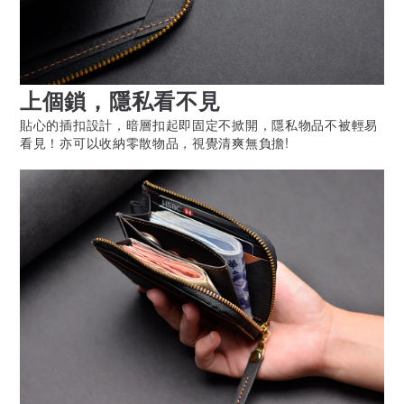
上個鎖，隱私看不見
貼心的插扣設計，暗層扣起即固定不掀開，隱私物品不被輕易
看見！亦可以收納零散物品，視覺清爽無負擔!