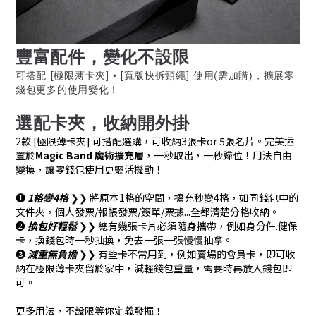
豐富配件，變化不設限
可搭配 [極限薄卡夾] • [寬版快拆頸繩] 使用(需加購)，擴展零
錢包更多的使用變化！
選配卡夾，收納開外掛
2款 [極限薄卡夾] 可搭配選購，可收納3張卡or 5張名片。完美插
置於
Magic Band 魔術擴充層
，一秒取出，一秒歸位！用法自由
變換，讓零錢包使用更靈活機動！
❶
1格變4格
❯❯ 將原本1格的空間，擴充秒變4格，如同錢包中的
文件夾，個人發票/報帳發票/簽單/票據...全都清楚分格收納。
❷
換包好輕鬆
❯❯ 總有幾張卡片必須隨身攜帶，例如身分件.健保
卡，換錢包時一秒抽換，免去一張一張慢慢抽拿。
❸
減重無負擔
❯❯ 有些卡不常用到，例如賣場的會員卡，即可收
納在極限薄卡夾留於家中，減輕錢包重量，需要時再放入錢包即
可。
更多用法，不設限等你定義發掘！