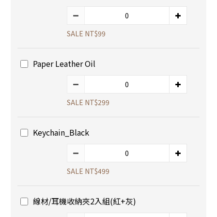
SALE NT$99
Paper Leather Oil
SALE NT$299
Keychain_Black
SALE NT$499
線材/耳機收納夾2入組(紅+灰)